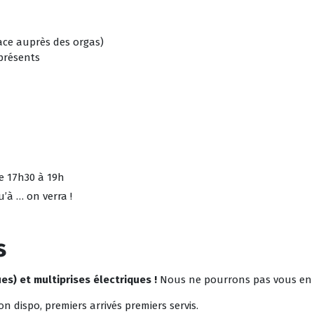
lace auprès des orgas)
 présents
de 17h30 à 19h
u’à … on verra !
s
s) et multiprises électriques !
Nous ne pourrons pas vous en f
on dispo, premiers arrivés premiers servis.