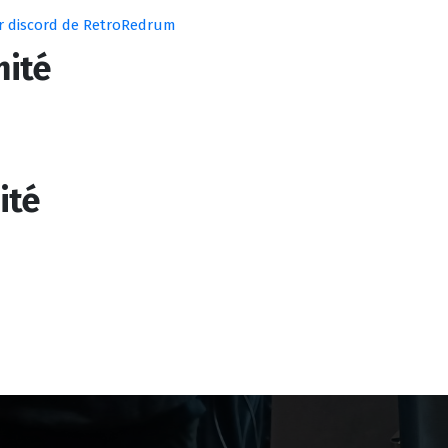
r discord de RetroRedrum
mité
ité